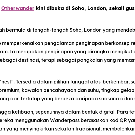
-
Otherwander
kini dibuka di Soho, London, sekali g
lah bermula di tengah-tengah Soho, London yang mendeb
ho memperkenalkan pengalaman penginapan berkonsep rek
alam. Ia merupakan penginapan yang dirangka mengikut ga
ebagai destinasi, tetapi sebagai pangkalan yang memas
 “nest”. Tersedia dalam pilihan tunggal atau berkembar,
premium, kawalan pencahayaan dan suhu, tingkap gelap, 
ng dan tertutup yang berbeza daripada suasana di luar
gga ketibaan, sepenuhnya dalam bentuk digital. Para t
mereka menggunakan Wanderpass berasaskan kod QR yan
gan yang menyingkirkan sekatan tradisional, membolehka