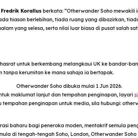
Fredrik Korallus
berkata: “Otherwander Soho mewakili 
iada hiasan berlebihan, tiada ruang yang dibazirkan, ti
 malam yang selesa, serta nilai luar biasa di pusat salah
erhasrat untuk berkembang melangkaui UK ke bandar-ba
tanpa kerumitan ke mana sahaja ia bertapak.
Otherwander Soho dibuka mulai 1 Jun 2026.
ntuk maklumat lanjut dan tempahan penginapan, layari
si
 tempahan penginapan untuk media, sila hubungi: othe
asi baharu bagi peneroka moden, mentakrif semula peng
rmula di tengah-tengah Soho, London, Otherwander Soh