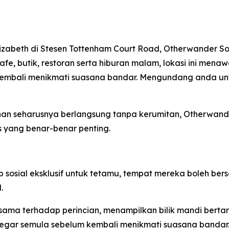
lizabeth di Stesen Tottenham Court Road, Otherwander S
 kafe, butik, restoran serta hiburan malam, lokasi ini me
mbali menikmati suasana bandar. Mengundang anda untuk
an seharusnya berlangsung tanpa kerumitan, Otherwan
 yang benar-benar penting.
sial eksklusif untuk tetamu, tempat mereka boleh bersant
.
ama terhadap perincian, menampilkan bilik mandi berta
gar semula sebelum kembali menikmati suasana bandar