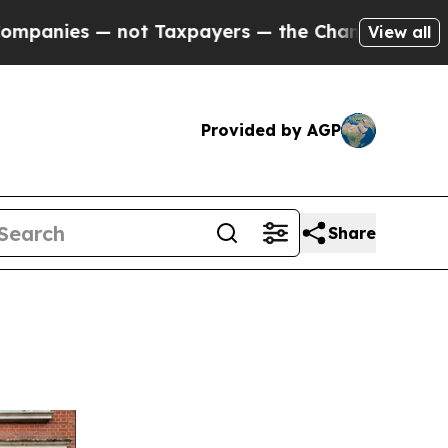
Taxpayers — the Chance to Cash in on Publicly O
View all
Provided by AGP
Share