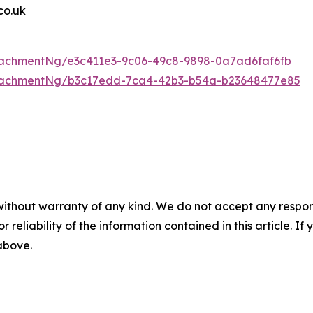
o.uk
achmentNg/e3c411e3-9c06-49c8-9898-0a7ad6faf6fb
tachmentNg/b3c17edd-7ca4-42b3-b54a-b23648477e85
without warranty of any kind. We do not accept any responsib
r reliability of the information contained in this article. I
 above.