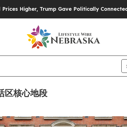
 Trump Gave Politically Connected oil Companies
敦苏活区核心地段