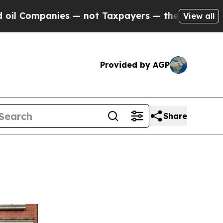
 — not Taxpayers — the Chance to Cash in on Pub
View all
Provided by AGP
Share